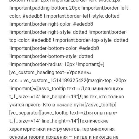
!important;padding-bottom: 20px !important;border-left-
color: #ededb8 !important;border-left-style: dotted
!important;border-right-color: #ededb8
!important;border-right-style: dotted !important;border-
top-color: #ededb8 !important;border-top-style: dotted
!important;border-bottom-color: #ededb8
!important;border-bottom-style: dotted
!important;border-radius: 10px !important;}»]
[vc_custom_heading text=»Уровень»
css=».vc_custom_1514189325422{margin-top: -20px
!important;}»][asvc_tooltip text=»Для начинающих»
t_f_size=»14″ line_height=»19″]Для тех, кто только
учится прясть. Кто в начале пути.[/asvc_tooltip]
[vc_separator][asvc_tooltip text=»Для опытных»
t_f_size=»14″ line_height=»14″]
Технические
характеристики инструментов, терминология,
основы теории прядения — нигде и никогда не