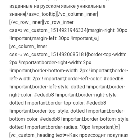
изданные на русском языке уникальные
знания
[/asvc_tooltip][/vc_column_inner]
[/vc_row_inner][vc_row_inner
css=».vc_custom_1514921946334{margin-right: 30px
!important;margin-left: 30px !important;}»]
[vc_column_inner
css=».vc_custom_1514920685181{border-top-width:
2px !important;border-right-width: 2px
!important;border-bottom-width: 2px !important;border-
left-width: 2px !important;border-left-color: #ededb8
!important;border-left-style: dotted !important;border-
right-color: #ededb8 !important;border-right-style:
dotted !important;border-top-color: #ededb8
!important;border-top-style: dotted !important;border-
bottom-color: #ededb8 !important;border-bottom-style:
dotted !important;border-radius: 10px !important;}»]
[vc_custom_heading text=»Как происходит покупка»