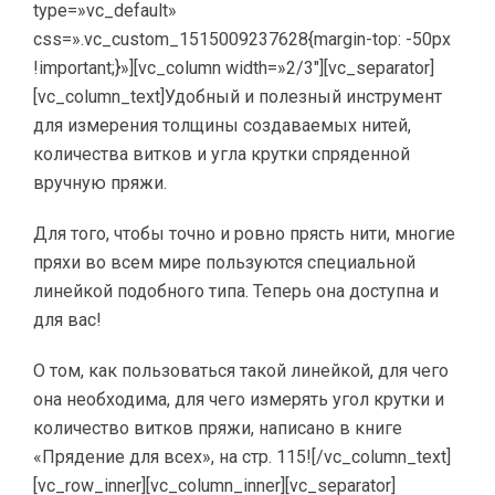
type=»vc_default»
css=».vc_custom_1515009237628{margin-top: -50px
!important;}»][vc_column width=»2/3″][vc_separator]
[vc_column_text]Удобный и полезный инструмент
для измерения толщины создаваемых нитей,
количества витков и угла крутки спряденной
вручную пряжи.
Для того, чтобы точно и ровно прясть нити, многие
пряхи во всем мире пользуются специальной
линейкой подобного типа. Теперь она доступна и
для вас!
О том, как пользоваться такой линейкой, для чего
она необходима, для чего измерять угол крутки и
количество витков пряжи, написано в книге
«Прядение для всех», на стр. 115![/vc_column_text]
[vc_row_inner][vc_column_inner][vc_separator]