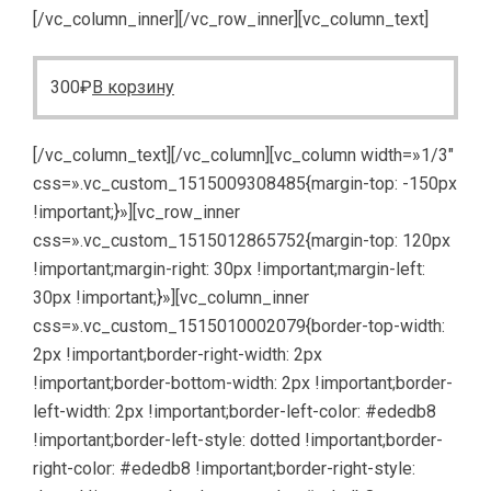
[/vc_column_inner][/vc_row_inner][vc_column_text]
300
₽
В корзину
[/vc_column_text][/vc_column][vc_column width=»1/3″
css=».vc_custom_1515009308485{margin-top: -150px
!important;}»][vc_row_inner
css=».vc_custom_1515012865752{margin-top: 120px
!important;margin-right: 30px !important;margin-left:
30px !important;}»][vc_column_inner
css=».vc_custom_1515010002079{border-top-width:
2px !important;border-right-width: 2px
!important;border-bottom-width: 2px !important;border-
left-width: 2px !important;border-left-color: #ededb8
!important;border-left-style: dotted !important;border-
right-color: #ededb8 !important;border-right-style: