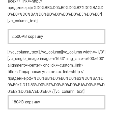
всех»» link=»http://
прядение.рф/%D0%BB%D0%B0%D0%B2%D0%BA%D
0%B0/%D0%BA%D0%BD%D0%B8%D0%B3%D0%B0″]
[vc_column_text]
2,500
₽
В корзину
[/vc_column_text][/vc_column][vc_column width=»1/3″]
[vc_single_image image=»1643″ img_size=»600×600″
alignment=»center» onclick=»custom_link»
title=»Подарочная упаковка» link=»http://
прядение.рф/%D0%BB%D0%B0%D0%B2%D0%BA%D
0%B0/%D1%83%D0%BF%D0%B0%D0%BA%D0%BE%D
0%B2%D0%BA%D0%B0/»][vc_column_text]
180
₽
В корзину