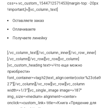
css=».vc_custom_1544712571453{margin-top: -20px
!important;}»][vc_column_text]
Оставляете заказ
Оплачиваете
Получаете линейку
[/vc_column_text][/vc_column_inner][/vc_row_inner]
[/vc_column][/vc_row][vc_row][vc_column]
[vc_custom_heading text=»Что еще можно
приобрести»
font_container=»tag:h2|text_align:center|color:%23c6a9
27″][/vc_column][/vc_row][vc_row][vc_column
width=»1/3″][vc_single_image image=»187″
img_size=»medium» alignment=»center»
onclick=»custom_link» title=»Книга «Прядение для