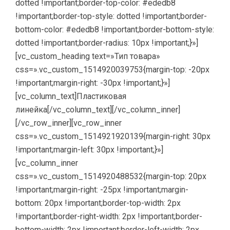
dotted !important;border-top-color: #ededb8
!important;border-top-style: dotted !important;border-
bottom-color: #ededb8 !important;border-bottom-style:
dotted !important;border-radius: 10px !important;}»]
[vc_custom_heading text=»Тип товара»
css=».vc_custom_1514920039753{margin-top: -20px
!important;margin-right: -30px !important;}»]
[vc_column_text]Пластиковая
линейка[/vc_column_text][/vc_column_inner]
[/vc_row_inner][vc_row_inner
css=».vc_custom_1514921920139{margin-right: 30px
!important;margin-left: 30px !important;}»]
[vc_column_inner
css=».vc_custom_1514920488532{margin-top: 20px
!important;margin-right: -25px !important;margin-
bottom: 20px !important;border-top-width: 2px
!important;border-right-width: 2px !important;border-
bottom-width: 2px !important;border-left-width: 2px