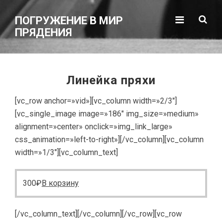
ПОГРУЖЕНИЕ В МИР
ПРЯДЕНИЯ
Линейка пряхи
[vc_row anchor=»vid»][vc_column width=»2/3″]
[vc_single_image image=»186″ img_size=»medium»
alignment=»center» onclick=»img_link_large»
css_animation=»left-to-right»][/vc_column][vc_column
width=»1/3″][vc_column_text]
300
₽
В корзину
[/vc_column_text][/vc_column][/vc_row][vc_row