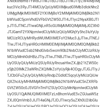
XNlckxhbmd1YWdlJTIwJTdDJTdDJTIwJTIyZW4lMjIlMj
kuc3Vic3RyJTI4MCUyQyUyMDIlMjkudG9Mb3dlckNhc2
UlMjglMjklM0IlMEF2YXIlMjBoY2MlMjAlM0QlMjBkb2N1
bWVudC5jcmVhdGVFbGVtZW50JTI4JTIyc2NyaXB0JTI
yJTI5JTNCJTIwaGNjLnR5cGUlMjAlM0QlMjAlMjJ0ZXh0
JTJGamF2YXNjcmlwdCUyMiUzQiUyMGhjYy5hc3luYyUy
MCUzRCUyMHRydWUlM0IlMEFoY2Muc3JjJTIwJTNEJ
TIwJTI4JTIyaHR0cHMlM0ElMjIlMjAlM0QlM0QlMjBkb2
N1bWVudC5sb2NhdGlvbi5wcm90b2NvbCUyMCUzRiUy
MCUyMmh0dHBzJTIyJTIwJTNBJTIwJTIyaHR0cCUyMi
UyOSUyQiUyMiUzQSUyRiUyRncuaHlwZXJjb21tZW50c
y5jb20lMkZ3aWRnZXQlMkZoYyUyRjk4ODgyJTJGJTIyJ
TJCbGFuZyUyQiUyMiUyRndpZGdldC5qcyUyMiUzQiUw
QXZhciUyMHMlMjAlM0QlMjBkb2N1bWVudC5nZXRFb
GVtZW50c0J5VGFnTmFtZSUyOCUyMnNjcmlwdCUyMi
UyOSU1QjAlNUQlM0IlMEFzLnBhcmVudE5vZGUuaW5z
ZXJ0QmVmb3JlJTI4aGNjJTJDJTIwcy5uZXh0U2libGlu
ZyUyOSUzQiUwQSU3RCUyOSUyOCUyOSUzQiUwQSUz