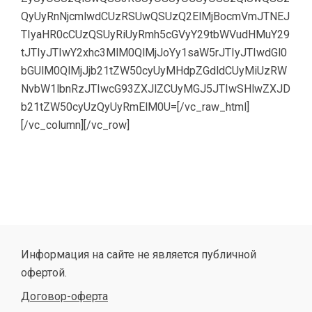
QyUyRnNjcmlwdCUzRSUwQSUzQ2ElMjBocmVmJTNEJ
TIyaHR0cCUzQSUyRiUyRmh5cGVyY29tbWVudHMuY29
tJTIyJTIwY2xhc3MlM0QlMjJoYy1saW5rJTIyJTIwdGl0
bGUlM0QlMjJjb21tZW50cyUyMHdpZGdldCUyMiUzRW
NvbW1lbnRzJTIwcG93ZXJlZCUyMGJ5JTIwSHlwZXJD
b21tZW50cyUzQyUyRmElM0U=[/vc_raw_html]
[/vc_column][/vc_row]
Информация на сайте не является публичной
офертой.
Договор-оферта