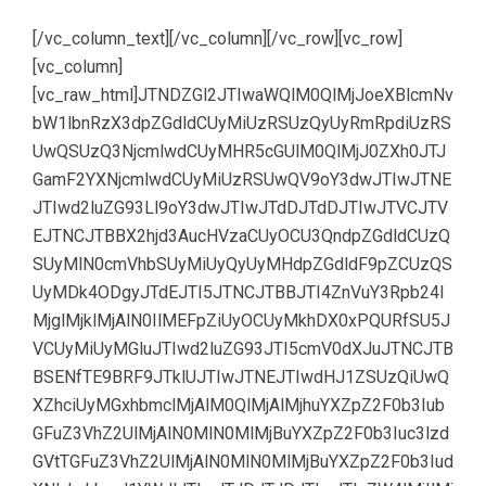
[/vc_column_text][/vc_column][/vc_row][vc_row]
[vc_column]
[vc_raw_html]JTNDZGl2JTIwaWQlM0QlMjJoeXBlcmNv
bW1lbnRzX3dpZGdldCUyMiUzRSUzQyUyRmRpdiUzRS
UwQSUzQ3NjcmlwdCUyMHR5cGUlM0QlMjJ0ZXh0JTJ
GamF2YXNjcmlwdCUyMiUzRSUwQV9oY3dwJTIwJTNE
JTIwd2luZG93Ll9oY3dwJTIwJTdDJTdDJTIwJTVCJTV
EJTNCJTBBX2hjd3AucHVzaCUyOCU3QndpZGdldCUzQ
SUyMlN0cmVhbSUyMiUyQyUyMHdpZGdldF9pZCUzQS
UyMDk4ODgyJTdEJTI5JTNCJTBBJTI4ZnVuY3Rpb24l
MjglMjklMjAlN0IlMEFpZiUyOCUyMkhDX0xPQURfSU5J
VCUyMiUyMGluJTIwd2luZG93JTI5cmV0dXJuJTNCJTB
BSENfTE9BRF9JTklUJTIwJTNEJTIwdHJ1ZSUzQiUwQ
XZhciUyMGxhbmclMjAlM0QlMjAlMjhuYXZpZ2F0b3Iub
GFuZ3VhZ2UlMjAlN0MlN0MlMjBuYXZpZ2F0b3Iuc3lzd
GVtTGFuZ3VhZ2UlMjAlN0MlN0MlMjBuYXZpZ2F0b3Iud